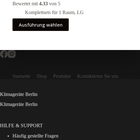
3.000,00 €
Bewertet mit
4.33
von 5
bis
5.100,00 €
Komplettsets für 1 Raum
,
LG
Dieses
Ausführung wählen
Produkt
weist
mehrere
Varianten
auf.
Die
Optionen
können
auf
Startseite
Shop
Produkte
Kontaktieren Sie uns
der
Produktseite
gewählt
werden
Klimageräte Berlin
Klimageräte Berlin
HILFE & SUPPORT
Häufig gestellte Fragen