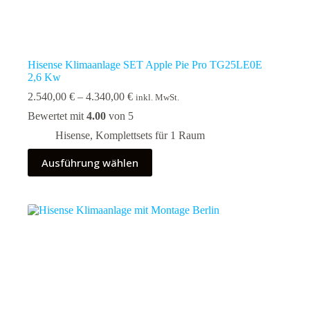
Hisense Klimaanlage SET Apple Pie Pro TG25LE0E
2,6 Kw
Preisspanne:
2.540,00
€
–
4.340,00
€
inkl. MwSt.
2.540,00 €
Bewertet mit
4.00
von 5
bis
4.340,00 €
Hisense
,
Komplettsets für 1 Raum
Dieses
Ausführung wählen
Produkt
weist
mehrere
Varianten
auf.
Die
Optionen
können
auf
der
Produktseite
gewählt