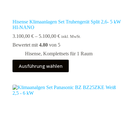
Hisense Klimaanlagen Set Truhengerät Split 2,6- 5 kW
HI-NANO
Preisspanne:
3.100,00
€
–
5.100,00
€
inkl. MwSt.
3.100,00 €
Bewertet mit
4.80
von 5
bis
5.100,00 €
Hisense
,
Komplettsets für 1 Raum
Dieses
Ausführung wählen
Produkt
weist
mehrere
Varianten
auf.
Die
Optionen
können
auf
der
Produktseite
gewählt
werden