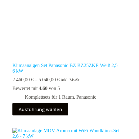
Klimaanalgen Set Panasonic BZ BZ25ZKE Weiß 2,5 –
6 kW
Preisspanne:
2.460,00
€
–
5.040,00
€
inkl. MwSt.
2.460,00 €
Bewertet mit
4.60
von 5
bis
5.040,00 €
Komplettsets für 1 Raum
,
Panasonic
Dieses
Ausführung wählen
Produkt
weist
mehrere
Varianten
auf.
Die