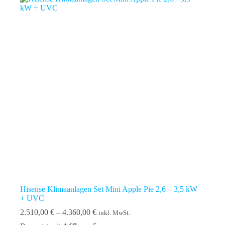
auf.
Die
Optionen
können
auf
der
Produktseite
gewählt
werden
Hisense Klimaanlagen Set Mini Apple Pie 2,6 – 3,5 kW
+ UVC
Preisspanne:
2.510,00
€
–
4.360,00
€
inkl. MwSt.
2.510,00 €