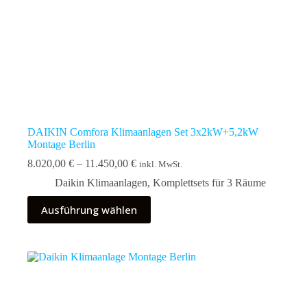
DAIKIN Comfora Klimaanlagen Set 3x2kW+5,2kW
Montage Berlin
Preisspanne:
8.020,00
€
–
11.450,00
€
inkl. MwSt.
8.020,00 €
Daikin Klimaanlagen
,
Komplettsets für 3 Räume
bis
11.450,00 €
Dieses
Ausführung wählen
Produkt
weist
mehrere
Varianten
auf.
Die
Optionen
können