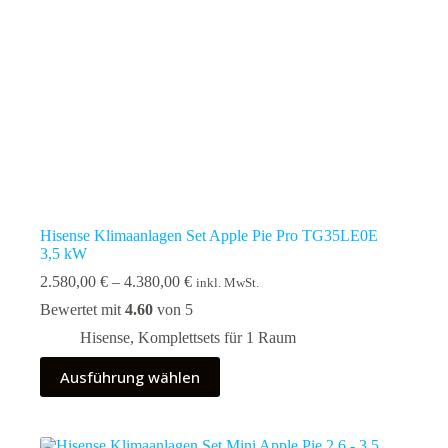
werden
Hisense Klimaanlagen Set Apple Pie Pro TG35LE0E
3,5 kW
Preisspanne:
2.580,00
€
–
4.380,00
€
inkl. MwSt.
2.580,00 €
Bewertet mit
4.60
von 5
bis
4.380,00 €
Hisense
,
Komplettsets für 1 Raum
Dieses
Ausführung wählen
Produkt
weist
mehrere
Varianten