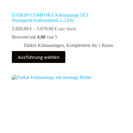
DAIKIN COMFORA Klimaanlage SET
Wandgerät/Außeneinheit 2-5 kW
Preisspanne:
2.820,00
€
–
5.670,00
€
inkl. MwSt.
2.820,00 €
Bewertet mit
4.80
von 5
bis
5.670,00 €
Daikin Klimaanlagen
,
Komplettsets für 1 Raum
Dieses
Ausführung wählen
Produkt
weist
mehrere
Varianten
auf.
Die
Optionen
können
auf
der
Produktseite
gewählt
werden