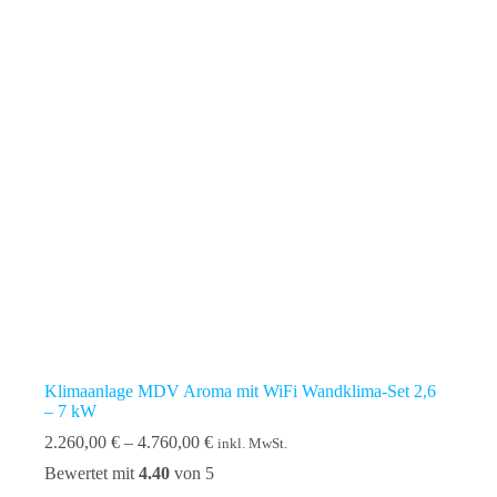
Optionen
können
auf
der
Produktseite
gewählt
werden
Klimaanlage MDV Aroma mit WiFi Wandklima-Set 2,6
– 7 kW
Preisspanne:
2.260,00
€
–
4.760,00
€
inkl. MwSt.
2.260,00 €
Bewertet mit
4.40
von 5
bis