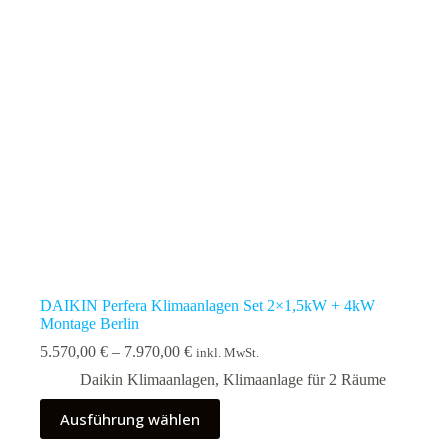
auf
der
Produktseite
gewählt
werden
DAIKIN Perfera Klimaanlagen Set 2×1,5kW + 4kW
Montage Berlin
Preisspanne:
5.570,00
€
–
7.970,00
€
inkl. MwSt.
5.570,00 €
Daikin Klimaanlagen
,
Klimaanlage für 2 Räume
bis
7.970,00 €
Dieses
Ausführung wählen
Produkt
weist