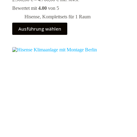
inkl. MwSt.
2.900,00 €
Bewertet mit
4.00
von 5
bis
4.700,00 €
Hisense
,
Komplettsets für 1 Raum
Dieses
Ausführung wählen
Produkt
weist
mehrere
Varianten
auf.
Die
Optionen
können
auf
der
Produktseite
gewählt
werden