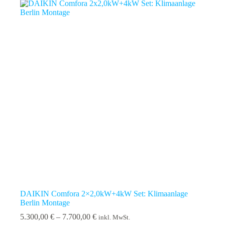
DAIKIN Comfora 2×2,0kW+4kW Set: Klimaanlage
Berlin Montage
Preisspanne:
5.300,00
€
–
7.700,00
€
inkl. MwSt.