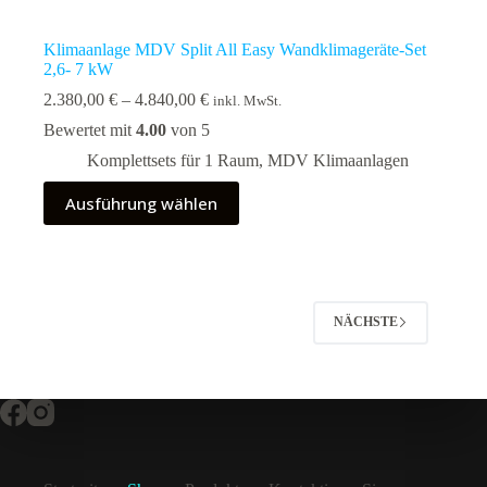
Klimaanlage MDV Split All Easy Wandklimageräte-Set
2,6- 7 kW
Preisspanne:
2.380,00
€
–
4.840,00
€
inkl. MwSt.
2.380,00 €
Bewertet mit
4.00
von 5
bis
4.840,00 €
Komplettsets für 1 Raum
,
MDV Klimaanlagen
Dieses
Ausführung wählen
Produkt
weist
mehrere
Varianten
auf.
Die
NÄCHSTE
Optionen
können
auf
der
Produktseite
gewählt
werden