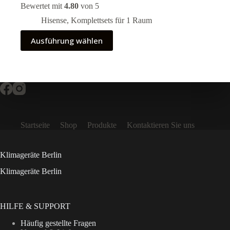
3.100,00 €
Bewertet mit
4.80
von 5
bis
5.100,00 €
Hisense
,
Komplettsets für 1 Raum
Dieses
Ausführung wählen
Produkt
weist
mehrere
Varianten
auf.
Die
Optionen
können
auf
Startseite
Shop
Produkte
Kontaktieren Sie uns
der
Produktseite
gewählt
werden
Klimageräte Berlin
Klimageräte Berlin
HILFE & SUPPORT
Häufig gestellte Fragen