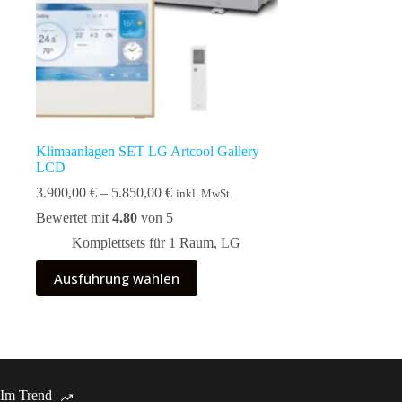
Klimaanlagen SET LG Artcool Gallery
LCD
Preisspanne:
3.900,00
€
–
5.850,00
€
inkl. MwSt.
3.900,00 €
Bewertet mit
4.80
von 5
bis
5.850,00 €
Komplettsets für 1 Raum
,
LG
Dieses
Ausführung wählen
Produkt
weist
mehrere
Varianten
auf.
Die
Optionen
Im Trend
können