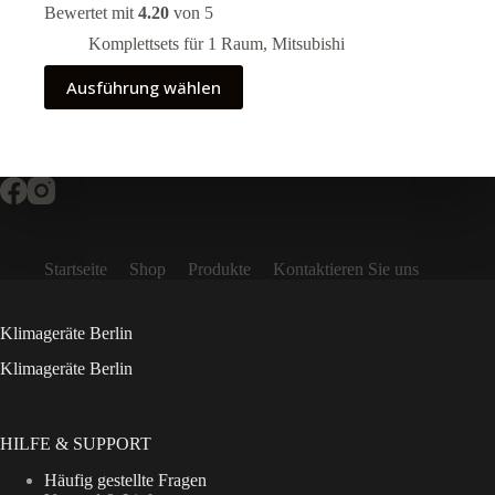
2.500,00 €
Bewertet mit
4.20
von 5
bis
4.750,00 €
Komplettsets für 1 Raum
,
Mitsubishi
Dieses
Ausführung wählen
Produkt
weist
mehrere
Varianten
auf.
Die
Optionen
können
auf
Startseite
Shop
Produkte
Kontaktieren Sie uns
der
Produktseite
gewählt
werden
Klimageräte Berlin
Klimageräte Berlin
HILFE & SUPPORT
Häufig gestellte Fragen