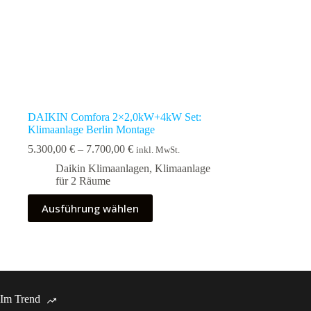
DAIKIN Comfora 2×2,0kW+4kW Set:
Klimaanlage Berlin Montage
Preisspanne:
5.300,00
€
–
7.700,00
€
inkl. MwSt.
5.300,00 €
Daikin Klimaanlagen
,
Klimaanlage
bis
für 2 Räume
7.700,00 €
Dieses
Ausführung wählen
Produkt
weist
mehrere
Varianten
auf.
Die
Optionen
Im Trend
können