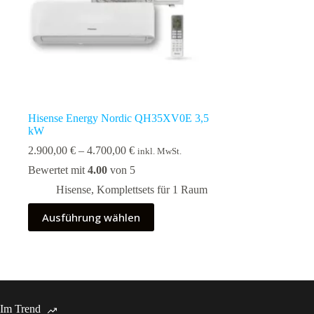
Hisense Energy Nordic QH35XV0E 3,5
kW
Preisspanne:
2.900,00
€
–
4.700,00
€
inkl. MwSt.
2.900,00 €
Bewertet mit
4.00
von 5
bis
4.700,00 €
Hisense
,
Komplettsets für 1 Raum
Dieses
Ausführung wählen
Produkt
weist
mehrere
Varianten
auf.
Die
Optionen
Im Trend
können