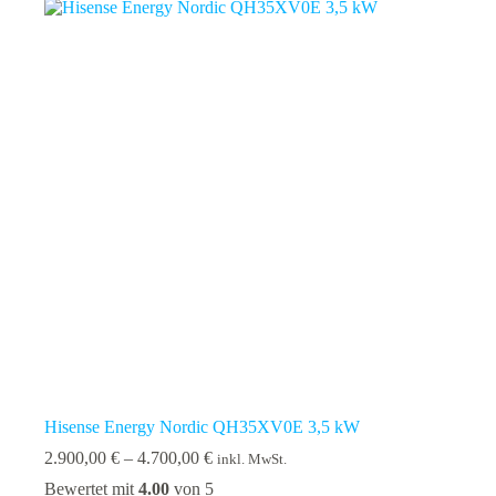
Hisense Energy Nordic QH35XV0E 3,5 kW
Preisspanne:
2.900,00
€
–
4.700,00
€
inkl. MwSt.
2.900,00 €
Bewertet mit
4.00
von 5