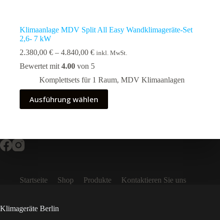
Klimaanlage MDV Split All Easy Wandklimageräte-Set
2,6- 7 kW
Preisspanne:
2.380,00
€
–
4.840,00
€
inkl. MwSt.
2.380,00 €
Bewertet mit
4.00
von 5
bis
4.840,00 €
Komplettsets für 1 Raum
,
MDV Klimaanlagen
Dieses
Ausführung wählen
Produkt
weist
mehrere
Varianten
auf.
Die
Optionen
können
auf
Startseite
Shop
Produkte
Kontaktieren Sie uns
der
Produktseite
gewählt
werden
Klimageräte Berlin