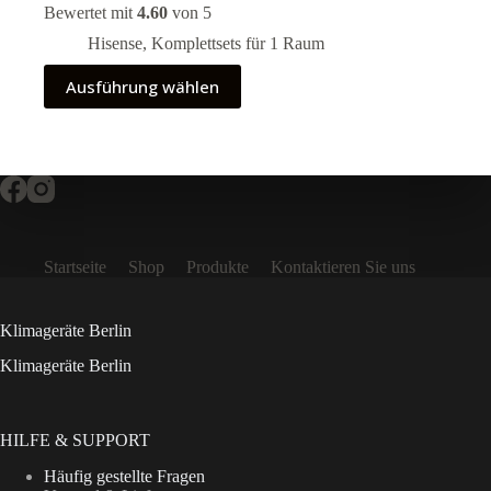
2.580,00 €
Bewertet mit
4.60
von 5
bis
4.380,00 €
Hisense
,
Komplettsets für 1 Raum
Dieses
Ausführung wählen
Produkt
weist
mehrere
Varianten
auf.
Die
Optionen
können
auf
Startseite
Shop
Produkte
Kontaktieren Sie uns
der
Produktseite
gewählt
werden
Klimageräte Berlin
Klimageräte Berlin
HILFE & SUPPORT
Häufig gestellte Fragen