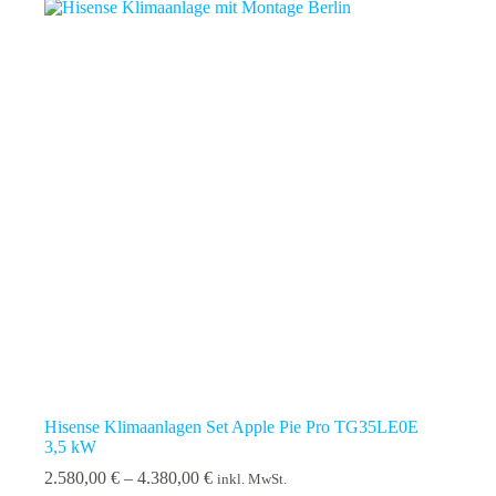
Hisense Klimaanlagen Set Apple Pie Pro TG35LE0E
3,5 kW
Preisspanne:
2.580,00
€
–
4.380,00
€
inkl. MwSt.