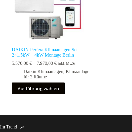
DAIKIN Perfera Klimaanlagen Set
2×1,5kW + 4kW Montage Berlin
Preisspanne:
5.570,00
€
–
7.970,00
€
inkl. MwSt.
5.570,00 €
Daikin Klimaanlagen
,
Klimaanlage
bis
für 2 Räume
7.970,00 €
Dieses
Ausführung wählen
Produkt
weist
mehrere
Varianten
auf.
Die
Optionen
Im Trend
können