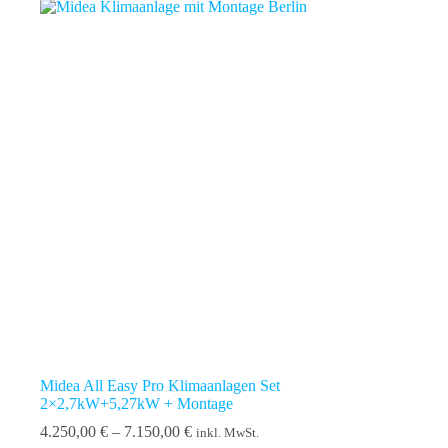
Midea All Easy Pro Klimaanlagen Set
2×2,7kW+5,27kW + Montage
Preisspanne:
4.250,00
€
–
7.150,00
€
inkl. MwSt.