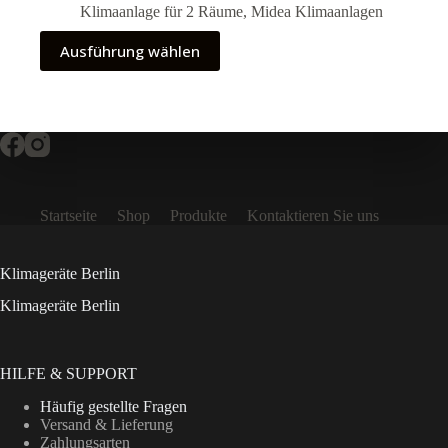
4.250,00 €
Klimaanlage für 2 Räume
,
Midea Klimaanlagen
bis
7.150,00 €
Dieses
Ausführung wählen
Produkt
weist
mehrere
Varianten
auf.
Die
Optionen
können
auf
Startseite
Shop
Produkte
Kontaktieren Sie uns
der
Produktseite
gewählt
werden
Klimageräte Berlin
Klimageräte Berlin
HILFE & SUPPORT
Häufig gestellte Fragen
Versand & Lieferung
Zahlungsarten