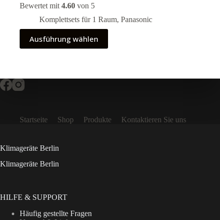
2.460,00 €
Bewertet mit
4.60
von 5
bis
5.040,00 €
Komplettsets für 1 Raum
,
Panasonic
Dieses
Ausführung wählen
Produkt
weist
mehrere
Varianten
auf.
Die
Optionen
können
auf
Startseite
Shop
Produkte
Kontaktieren Sie uns
der
Produktseite
gewählt
werden
Klimageräte Berlin
Klimageräte Berlin
HILFE & SUPPORT
Häufig gestellte Fragen