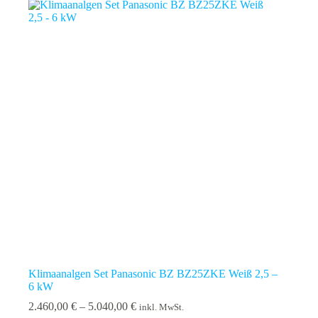
Klimaanalgen Set Panasonic BZ BZ25ZKE Weiß 2,5 –
6 kW
Preisspanne:
2.460,00
€
–
5.040,00
€
inkl. MwSt.