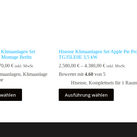
Klimaanlagen Set
Hisense Klimaanlagen Set Apple Pie Pr
Montage Berlin
TG35LE0E 3,5 kW
Preisspanne:
Preisspanne:
70,00
€
2.580,00
€
–
4.380,00
€
inkl. MwSt.
inkl. MwSt.
5.570,00 €
2.580,00 €
imaanlagen
,
Klimaanlage
Bewertet mit
4.60
von 5
bis
bis
me
7.970,00 €
4.380,00 €
Hisense
,
Komplettsets für 1 Raum
Dieses
 wählen
Ausführung wählen
Produkt
weist
mehrere
Varianten
auf.
Die
Optionen
können