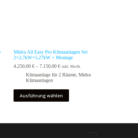
o
Midea All Easy Pro Klimaanlagen Set
2×2,7kW+5,27kW + Montage
Preisspanne:
4.250,00
€
–
7.150,00
€
inkl. MwSt.
4.250,00 €
Klimaanlage für 2 Räume
,
Midea
bis
Klimaanlagen
7.150,00 €
Dieses
Ausführung wählen
Produkt
weist
mehrere
Varianten
auf.
Die
Optionen
können