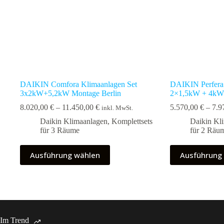
DAIKIN Comfora Klimaanlagen Set
DAIKIN Perfera 
3x2kW+5,2kW Montage Berlin
2×1,5kW + 4kW 
Preisspanne:
8.020,00
€
–
11.450,00
€
5.570,00
€
–
7.9
inkl. MwSt.
8.020,00 €
Daikin Klimaanlagen
,
Komplettsets
Daikin Kl
bis
für 3 Räume
für 2 Räu
11.450,00 €
Dieses
Dieses
Ausführung wählen
Ausführung
Produkt
Produkt
weist
weist
mehrere
mehrere
Varianten
Varianten
auf.
auf.
Die
Die
Optionen
Optionen
Im Trend
können
können