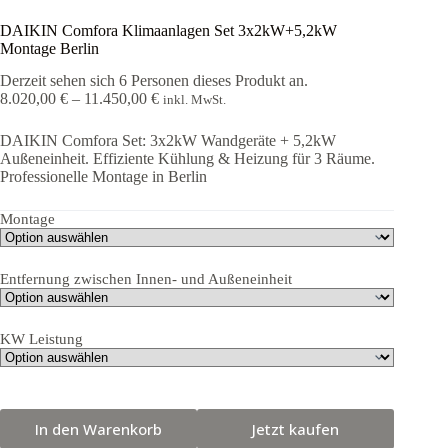
DAIKIN Comfora Klimaanlagen Set 3x2kW+5,2kW
Montage Berlin
Derzeit sehen sich 6 Personen dieses Produkt an.
Preisspanne:
8.020,00
€
–
11.450,00
€
inkl. MwSt.
8.020,00 €
bis
DAIKIN Comfora Set: 3x2kW Wandgeräte + 5,2kW
11.450,00 €
Außeneinheit. Effiziente Kühlung & Heizung für 3 Räume.
Professionelle Montage in Berlin
Montage
Entfernung zwischen Innen- und Außeneinheit
KW Leistung
In den Warenkorb
Jetzt kaufen