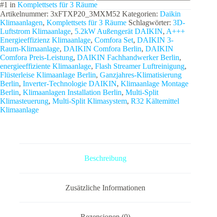
#1 in
Komplettsets für 3 Räume
Artikelnummer:
3xFTXP20_3MXM52
Kategorien:
Daikin
Klimaanlagen
,
Komplettsets für 3 Räume
Schlagwörter:
3D-
Luftstrom Klimaanlage
,
5.2kW Außengerät DAIKIN
,
A+++
Energieeffizienz Klimaanlage
,
Comfora Set
,
DAIKIN 3-
Raum-Klimaanlage
,
DAIKIN Comfora Berlin
,
DAIKIN
Comfora Preis-Leistung
,
DAIKIN Fachhandwerker Berlin
,
energieeffiziente Klimaanlage
,
Flash Streamer Luftreinigung
,
Flüsterleise Klimaanlage Berlin
,
Ganzjahres-Klimatisierung
Berlin
,
Inverter-Technologie DAIKIN
,
Klimaanlage Montage
Berlin
,
Klimaanlagen Installation Berlin
,
Multi-Split
Klimasteuerung
,
Multi-Split Klimasystem
,
R32 Kältemittel
Klimaanlage
Beschreibung
Zusätzliche Informationen
Rezensionen (0)