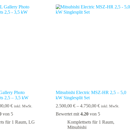
Varianten
auf.
Die
Optionen
können
auf
der
Produktseite
gewählt
werden
llery Photo
Mitsubishi Electric MSZ-HR 2,5 – 5,0
ts 2,5 – 3,5 kW
kW Singlesplit Set
Preisspanne:
Preisspanne:
00,00
€
2.500,00
€
–
4.750,00
€
inkl. MwSt.
inkl. MwSt.
3.500,00 €
2.500,00 €
0
von 5
Bewertet mit
4.20
von 5
bis
bis
5.500,00 €
4.750,00 €
ets für 1 Raum
,
LG
Komplettsets für 1 Raum
,
Mitsubishi