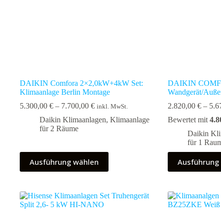
DAIKIN Comfora 2×2,0kW+4kW Set:
DAIKIN COMFO
Klimaanlage Berlin Montage
Wandgerät/Außen
Preisspanne:
5.300,00
€
–
7.700,00
€
2.820,00
€
–
5.6
inkl. MwSt.
5.300,00 €
Daikin Klimaanlagen
,
Klimaanlage
Bewertet mit
4.8
bis
für 2 Räume
7.700,00 €
Daikin Kl
für 1 Rau
Dieses
Dieses
Ausführung wählen
Ausführung
Produkt
Produkt
weist
weist
mehrere
mehrere
Varianten
Varianten
auf.
auf.
Die
Die
Optionen
Optionen