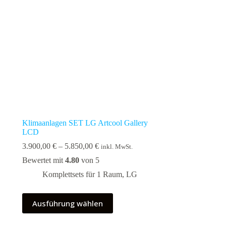
können
auf
der
Produktseite
gewählt
werden
Klimaanlagen SET LG Artcool Gallery
LCD
Preisspanne:
3.900,00
€
–
5.850,00
€
inkl. MwSt.
3.900,00 €
Bewertet mit
4.80
von 5
bis
5.850,00 €
Komplettsets für 1 Raum
,
LG
Dieses
Ausführung wählen
Produkt
weist
mehrere