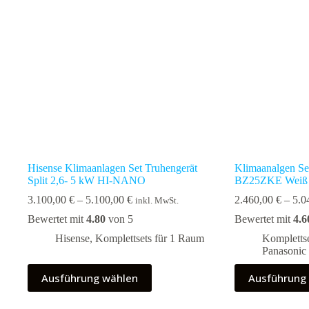
können
können
auf
auf
der
der
Produktseite
Produktseite
gewählt
gewählt
werden
werden
Hisense Klimaanlagen Set Truhengerät
Klimaanalgen Se
Split 2,6- 5 kW HI-NANO
BZ25ZKE Weiß 
Preisspanne:
3.100,00
€
–
5.100,00
€
2.460,00
€
–
5.0
inkl. MwSt.
3.100,00 €
Bewertet mit
4.80
von 5
Bewertet mit
4.6
bis
5.100,00 €
Hisense
,
Komplettsets für 1 Raum
Kompletts
Panasonic
Dieses
Dieses
Ausführung wählen
Ausführung
Produkt
Produkt
weist
weist
mehrere
mehrere