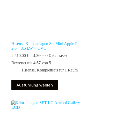
5
Hisense Klimaanlagen Set Mini Apple Pie
2,6 – 3,5 kW + UVC
Preisspanne:
2.510,00
€
–
4.360,00
€
inkl. MwSt.
2.510,00 €
Bewertet mit
4.67
von 5
bis
4.360,00 €
Hisense
,
Komplettsets für 1 Raum
Dieses
Ausführung wählen
Produkt
weist
mehrere
Varianten
auf.
Die
Optionen