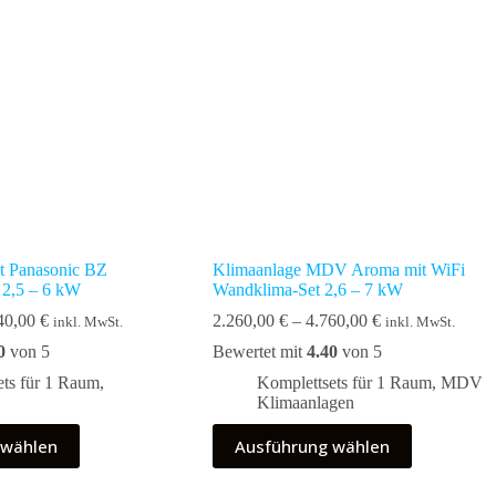
können
auf
der
Produktseite
gewählt
werden
t Panasonic BZ
Klimaanlage MDV Aroma mit WiFi
2,5 – 6 kW
Wandklima-Set 2,6 – 7 kW
Preisspanne:
Preisspanne:
40,00
€
2.260,00
€
–
4.760,00
€
inkl. MwSt.
inkl. MwSt.
2.460,00 €
2.260,00 €
0
von 5
Bewertet mit
4.40
von 5
bis
bis
5.040,00 €
4.760,00 €
ets für 1 Raum
,
Komplettsets für 1 Raum
,
MDV
Klimaanlagen
Dieses
 wählen
Ausführung wählen
Produkt
weist
mehrere