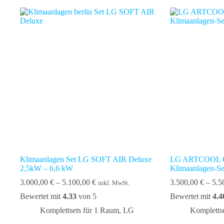
Varianten
Varianten
auf.
auf.
Die
Die
Optionen
Optionen
können
können
auf
auf
der
der
Produktseite
Produktseite
gewählt
gewählt
werden
werden
Klimaanlagen Set LG SOFT AIR Deluxe
LG ARTCOOL Ga
2,5kW – 6,6 kW
Klimaanlagen-Se
Preisspanne:
3.000,00
€
–
5.100,00
€
3.500,00
€
–
5.5
inkl. MwSt.
3.000,00 €
Bewertet mit
4.33
von 5
Bewertet mit
4.4
bis
5.100,00 €
Komplettsets für 1 Raum
,
LG
Kompletts