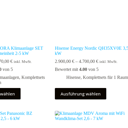
RA Klimaanlage SET
Hisense Energy Nordic QH35XV0E 3,
einheit 2-5 kW
kW
Preisspanne:
Preisspanne:
70,00
€
2.900,00
€
–
4.700,00
€
inkl. MwSt.
inkl. MwSt.
2.820,00 €
2.900,00 €
0
von 5
Bewertet mit
4.00
von 5
bis
bis
5.670,00 €
4.700,00 €
imaanlagen
,
Komplettsets
Hisense
,
Komplettsets für 1 Raum
m
Dieses
 wählen
Ausführung wählen
Produkt
weist
mehrere
Varianten
auf.
Die
Optionen