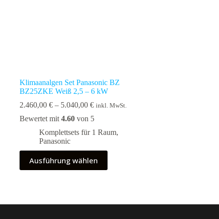
Klimaanalgen Set Panasonic BZ
BZ25ZKE Weiß 2,5 – 6 kW
Preisspanne:
2.460,00
€
–
5.040,00
€
inkl. MwSt.
2.460,00 €
Bewertet mit
4.60
von 5
bis
5.040,00 €
Komplettsets für 1 Raum
,
Panasonic
Dieses
Ausführung wählen
Produkt
weist
mehrere
Varianten
auf.
Die
Optionen